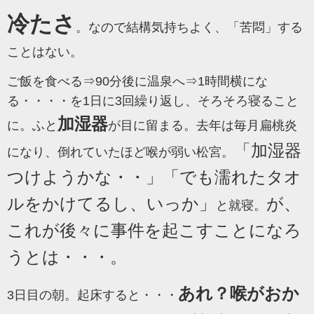
冷たさ
。なので結構気持ちよく、「苦悶」する
ことはない。
ご飯を食べる⇒90分後に温泉へ⇒1時間横にな
る・・・・を1日に3回繰り返し、そろそろ寝ること
加湿器
に。
ふと
が目に留まる。去年は毎月扁桃炎
「加湿器
になり、倒れていたほど喉が弱い松宮。
つけようかな・・」「でも濡れたタオ
ルをかけてるし、いっか」
が、
と就寝。
これが後々に事件を起こすことになろ
うとは・・・。
あれ？喉がおか
3日目の朝。起床すると・・・