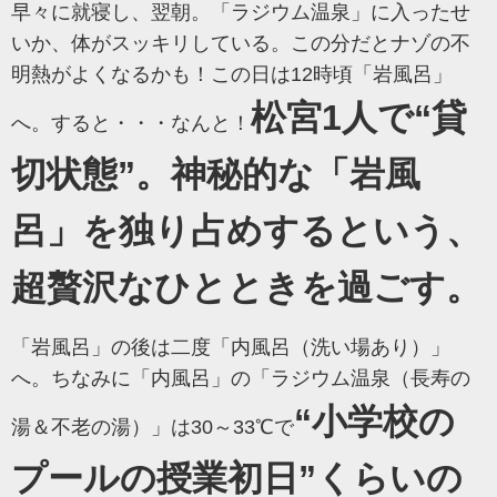
早々に就寝し、翌朝。「ラジウム温泉」に入ったせ
いか、体がスッキリしている。この分だとナゾの不
明熱がよくなるかも！この日は12時頃「岩風呂」
松宮1人で“貸
へ。すると・・・なんと！
切状態”。神秘的な「岩風
呂」を独り占めするという、
超贅沢なひとときを過ごす。
「岩風呂」の後は二度「内風呂（洗い場あり）」
へ。
ちなみに「内風呂」の
「ラジウム温泉（長寿の
“小学校の
湯＆不老の湯）」は30～33℃で
プールの授業初日”くらいの