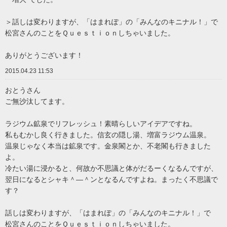
＞話しは変わりますが、「はまれぽ」の「みんなのキニナル！」で
松宮さんのことをＱｕｅｓｔｉｏｎしちゃいました。
ありがとうございます！
2015.04.23 11:53
おとうさん
ご無沙汰してます。
ラジウム鉱泉でリフレッシュ！素晴らしいアイデアですね。
私もむかし良く行きました。信玄の隠し湯、増富ラジウム温泉。
温泉じゃなく本当は鉱泉です。金泉閣とか、不老閣も行きました
よ。
冷たい湯に浸かると、何故か不思議と体がだるーくなるんですが、
翌日になるとシャキ＾―＾ンとなるんですよね。まったく不思議で
す？
話しは変わりますが、「はまれぽ」の「みんなのキニナル！」で
松宮さんのことをＱｕｅｓｔｉｏｎしちゃいました。