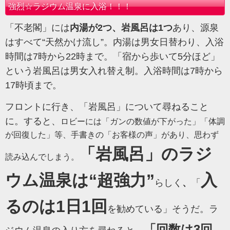
強烈☆ラジウム温泉に入浴！！！
「不老閣」には
内湯が2つ、岩風呂は1つ
あり、源泉
はすべて“天然かけ流し”。内湯は男女日替わり、入浴
時間は7時から22時まで。「宿から歩いて5分ほど」
という岩風呂は男女入れ替え制。入浴時間は7時から
17時頃まで。
フロントに行き、「岩風呂」について尋ねること
に。すると、
ロビーには「ガンの数値が下がった」「体調
が回復した」等、手書きの「お客様の声」があり、思わず
「岩風呂」のラジ
読み込んでしまう。
ウム温泉は“超強力”
入
らしく
、
「
るのは1日1回
を勧めている」そうだ。
ラ
「回数は3回