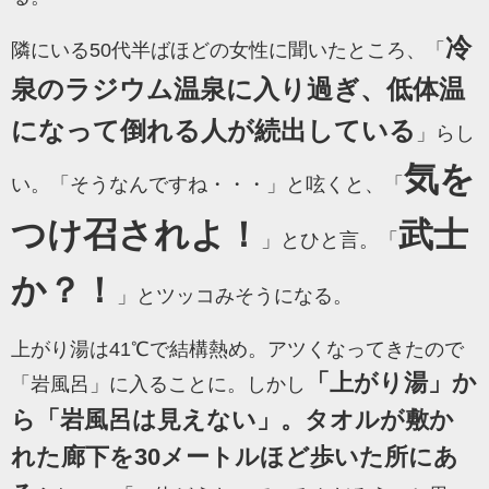
冷
隣にいる50代半ばほどの女性に聞いたところ、「
泉のラジウム温泉に入り過ぎ、低体温
になって倒れる人が続出している
」らし
気を
い。
「そうなんですね・・・」と呟くと、「
つけ召されよ！
武士
」
とひと言。「
か？！
」と
ツッコみそうになる。
上がり湯は41℃で結構熱め。
アツくなってきたので
「上がり湯」か
「岩風呂」に入ることに。しかし
ら「岩風呂は見えない」。タオルが敷か
れた廊下を30メートルほど歩いた所にあ