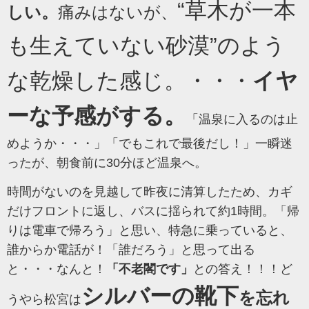
“草木が一本
しい。
痛みはないが、
も生えていない砂漠”のよう
な乾燥した感じ。・・・
イヤ
ーな予感がする。
「温泉に入るのは止
めようか・・・」「でもこれで最後だし！」
一瞬迷
ったが、朝食前に30分ほど温泉へ。
時間がないのを見越して昨夜に清算したため、カギ
だけフロントに返し、バスに揺られて約1時間。「帰
りは電車で帰ろう」と思い、特急に乗っていると、
誰からか電話が！「誰だろう」と思って出る
と・・・なんと！
「不老閣です」
との答え！！！ど
シルバーの靴下
を忘れ
うやら松宮は