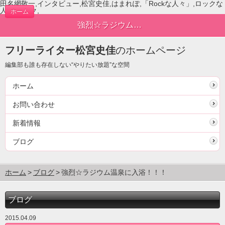
田名網敬一,インタビュー,松宮史佳,はまれぽ,「Rockな人々」,ロックな
人々,ロック,
ホーム
強烈☆ラジウム温泉に入浴！！！ | ブログ
フリーライター松宮史佳
のホームページ
編集部も誰も存在しない“やりたい放題”な空間
ホーム
お問い合わせ
新着情報
ブログ
ホーム
ブログ
強烈☆ラジウム温泉に入浴！！！
ブログ
2015.04.09