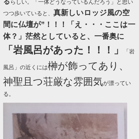
る
らしい。「一体どうなっているんだろう」と思い
真新しいロッジ風の空
つつ歩いていると、
間に仏壇が”！！！「え・・・ここは一
体？」茫然としていると、一番奥に
「岩風呂があった！！！」
「岩
榊が飾ってあり、
風呂」の近くには
神聖且つ荘厳な雰囲気
が漂ってい
る。